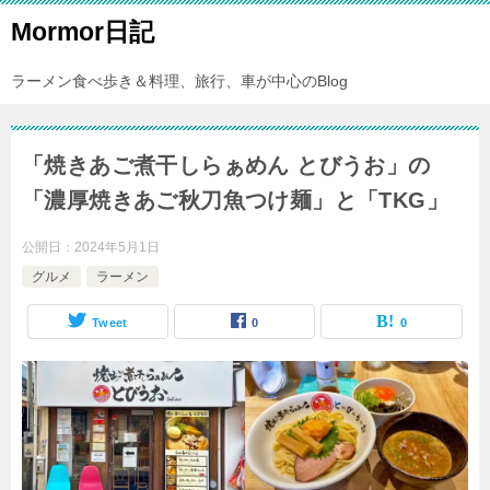
Mormor日記
ラーメン食べ歩き＆料理、旅行、車が中心のBlog
「焼きあご煮干しらぁめん とびうお」の
「濃厚焼きあご秋刀魚つけ麺」と「TKG」
公開日：
2024年5月1日
グルメ
ラーメン
Tweet
0
0