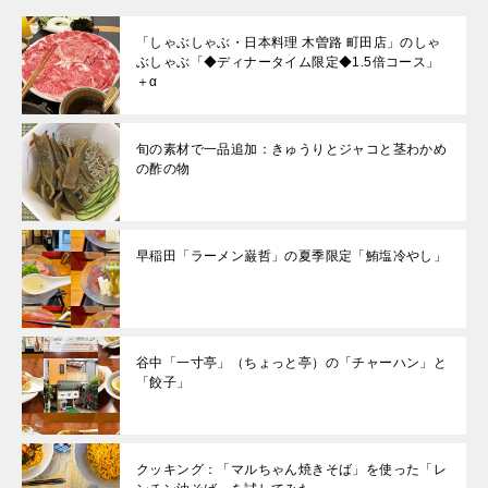
「しゃぶしゃぶ・日本料理 木曽路 町田店」のしゃ
ぶしゃぶ「◆ディナータイム限定◆1.5倍コース」
＋α
旬の素材で一品追加：きゅうりとジャコと茎わかめ
の酢の物
早稲田「ラーメン巌哲」の夏季限定「鮪塩冷やし」
谷中「一寸亭」（ちょっと亭）の「チャーハン」と
「餃子」
クッキング：「マルちゃん焼きそば」を使った「レ