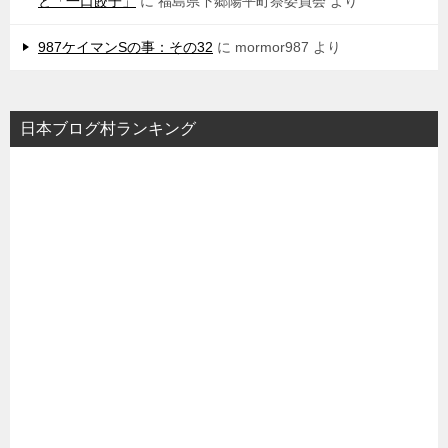
と「一口餃子」
に
福島県下郷陽平町祭委員会
より
987ケイマンSの事：その32
に
mormor987
より
日本ブログ村ランキング