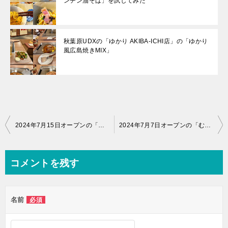
ンチン油そば」を試してみた
秋葉原UDXの「ゆかり AKIBA-ICHI店」の「ゆかり
風広島焼きMIX」
投
2024年7月15日オープンの「らぁめん 信（Shin）」の「特塩らぁめん」と「マグマ塩で食べる卵かけご飯」
2024年7月7日オープンの「むかん横浜」の「牡蠣バターたまご麺」と「肉丼」
稿
ナ
コメントを残す
ビ
ゲ
名前
必須
ー
シ