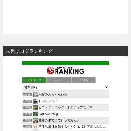
人気ブログランキング
ランキング
ポイント
ブロ画
大館めんちゃんねる
1084位
トレンジョイ！
1085位
ヒコ x ジェニック♪ ポジティブな日常
1086位
GALAXY Blog
1087位
世界の果てまで行ってみたい
1088位
草津温泉【旅館するがや】＆【お宿雪もみじ】のブログ
1089位