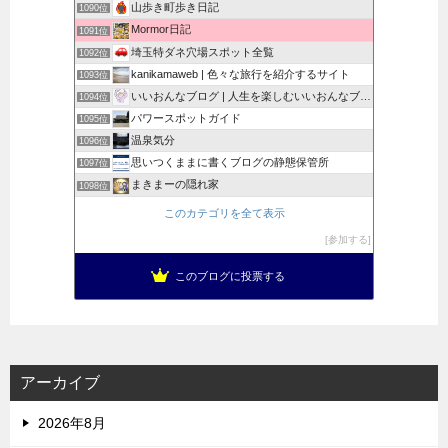
山歩き町歩き日記
1090位
Mormor日記
1091位
埼玉特ダネ穴場スポット全覧
1092位
kanikamaweb | 色々な旅行を紹介するサイト
1093位
いいおんなブログ | 人生を楽しむいいおんなブログ
1094位
パワースポットガイド
1095位
温泉気分
1096位
思いつくままに書くブログの静態保管所
1097位
まきまーの隠れ家
1098位
このカテゴリを全て表示
参加する
このブログに投票する
アーカイブ
2026年8月