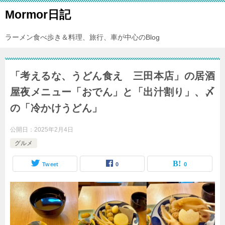
Mormor日記
ラーメン食べ歩き＆料理、旅行、車が中心のBlog
「考えるな、うどん食え 三田本店」の居酒
屋夜メニュー「おでん」と「出汁割り」、〆
の「冷かけうどん」
公開日：
2025年2月4日
グルメ
Tweet
0
0