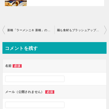
投
新橋「ラーメンニキ 新橋」の限定「冷やし煮干塩」
麺も食材もブラッシュアップ「麺でる相模原店」の「小ラーメン」＋「生卵」
稿
ナ
コメントを残す
ビ
ゲ
名前
必須
ー
シ
ョ
ン
メール（公開されません）
必須