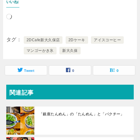
いいね:
読
み
込
タグ
2DCafe新大久保店
2Dケーキ
アイスコーヒー
み
マンゴーかき氷
新大久保
中…
Tweet
0
0
関連記事
「銀座たんめん」の「たんめん」と「パクチー」