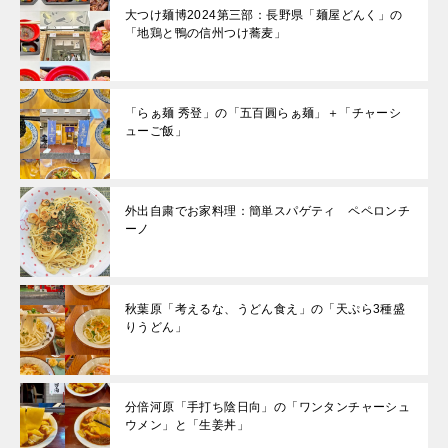
大つけ麺博2024第三部：長野県「麺屋どんく」の
「地鶏と鴨の信州つけ蕎麦」
「らぁ麺 秀登」の「五百圓らぁ麺」＋「チャーシ
ューご飯」
外出自粛でお家料理：簡単スパゲティ ペペロンチ
ーノ
秋葉原「考えるな、うどん食え」の「天ぷら3種盛
りうどん」
分倍河原「手打ち陰日向」の「ワンタンチャーシュ
ウメン」と「生姜丼」