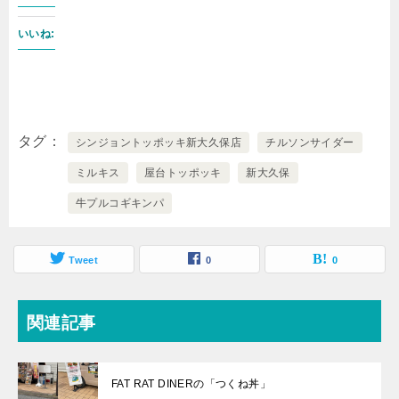
いいね:
タグ
シンジョントッポッキ新大久保店
チルソンサイダー
ミルキス
屋台トッポッキ
新大久保
牛プルコギキンパ
Tweet
0
0
関連記事
FAT RAT DINERの「つくね丼」