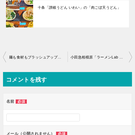
十条「讃岐うどん いわい」の「肉ごぼ天うどん」
投
麺も食材もブラッシュアップ「麺でる相模原店」の「小ラーメン」＋「生卵」
小田急相模原「ラーメンLab ろじっく」の限定「イカ節の冷やし麺」
稿
ナ
コメントを残す
ビ
ゲ
名前
必須
ー
シ
ョ
ン
メール（公開されません）
必須