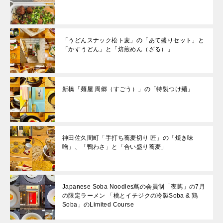
「うどんスナック松ト麦」の「あて盛りセット」と
「かすうどん」と「焙煎めん（ざる）」
新橋「麺屋 周郷（すごう）」の「特製つけ麺」
神田佐久間町「手打ち蕎麦切り 匠」の「焼き味
噌」、「鴨わさ」と「合い盛り蕎麦」
Japanese Soba Noodles蔦の会員制「夜蔦」の7月
の限定ラーメン 「桃とイチジクの冷製Soba & 鶏
Soba」のLimited Course