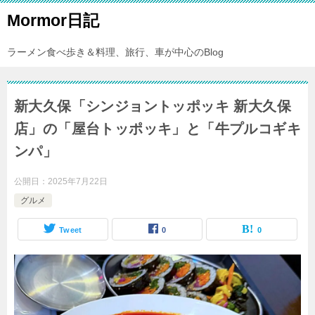
Mormor日記
ラーメン食べ歩き＆料理、旅行、車が中心のBlog
新大久保「シンジョントッポッキ 新大久保
店」の「屋台トッポッキ」と「牛プルコギキ
ンパ」
公開日：
2025年7月22日
グルメ
Tweet
0
0