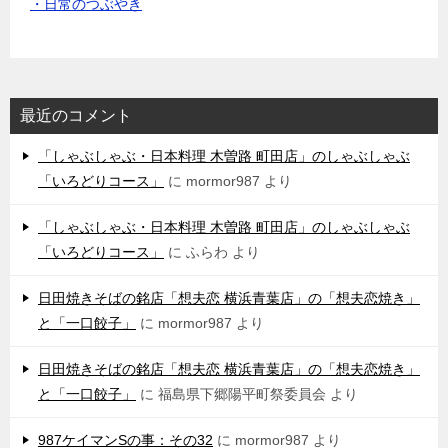
・日常のつぶやき
最近のコメント
「しゃぶしゃぶ・日本料理 木曽路 町田店」のしゃぶしゃぶ
「いろどりコース」
に
mormor987
より
「しゃぶしゃぶ・日本料理 木曽路 町田店」のしゃぶしゃぶ
「いろどりコース」
に
ふらわ
より
日田焼きそばの銘店「想夫恋 横浜青葉店」の「想夫恋焼き」
と「一口餃子」
に
mormor987
より
日田焼きそばの銘店「想夫恋 横浜青葉店」の「想夫恋焼き」
と「一口餃子」
に
福島県下郷陽平町祭委員会
より
987ケイマンSの事：その32
に
mormor987
より