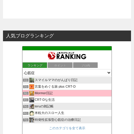
人気ブログランキング
ランキング
ポイント
ブロ画
スマイルママのがんばり日記
1位
言葉をめぐる旅 plus CRT-D
2位
Mormor日記
3位
CRT-Dな生活
4位
teruの雑記帳
5位
米粒大のスロー人生
6位
特発性拡張型心筋症の治療日記
7位
このカテゴリを全て表示