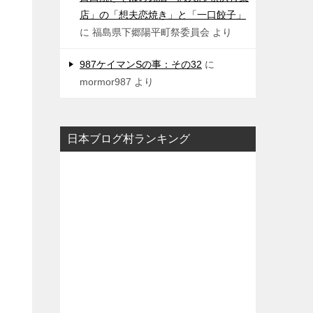
店」の「想夫恋焼き」と「一口餃子」
に
福島県下郷陽平町祭委員会
より
987ケイマンSの事：その32
に
mormor987
より
日本ブログ村ランキング