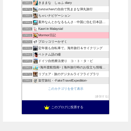
きままな しゅふ diary
1086位
zunzuchanの自由で気ままな弾丸旅行
1087位
ちゃいナビゲーション
1088位
案外なんとかなるもんさ - 中国に住む日本語教師の日常
1089位
Kaori in Malaysia!
1090位
Mormor日記
1091位
ブロッコリーかぞく
1092位
定年後も自転車で。海外旅行＆サイクリング
1093位
ベトナム語の瞳
1094位
ドイツ自然療法便り コ・ト・タ・ビ
1095位
ｰ海外渡航指南ｰ | 海外旅行時のお役立ち情報を発信します
1096位
リブエア - 旅のデジタルライフライブラリ
1097位
架空旅社 - -FakeTravelExpedition-
1098位
このカテゴリを全て表示
参加する
このブログに投票する