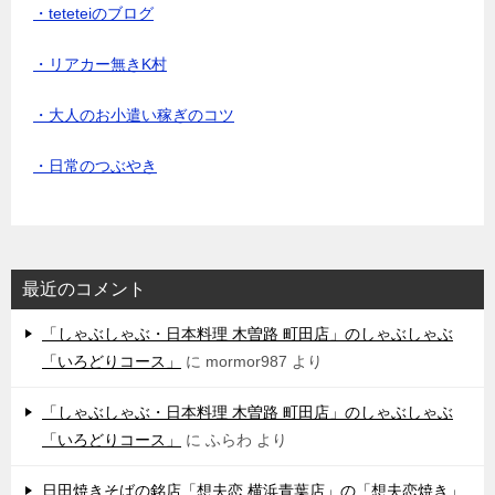
・teteteiのブログ
・リアカー無きK村
・大人のお小遣い稼ぎのコツ
・日常のつぶやき
最近のコメント
「しゃぶしゃぶ・日本料理 木曽路 町田店」のしゃぶしゃぶ
「いろどりコース」
に
mormor987
より
「しゃぶしゃぶ・日本料理 木曽路 町田店」のしゃぶしゃぶ
「いろどりコース」
に
ふらわ
より
日田焼きそばの銘店「想夫恋 横浜青葉店」の「想夫恋焼き」