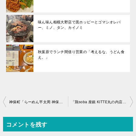
味ん味ん相模大野店で黒ホッピーとゴマシオレバ
ー、ミノ、タン、カイノミ
秋葉原でランチ間借り営業の「考えるな、うどん食
え。」
投
神保町「らーめん平太周 神保町店」の「特製らーめん（並）」
「鶏soba 座銀 KITTE丸の内店」の「鶏Soba」と「鶏ユッケ丼」
稿
ナ
コメントを残す
ビ