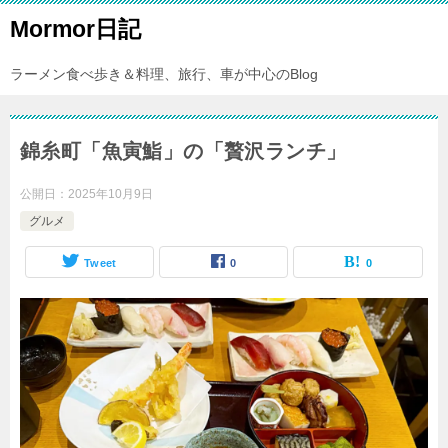
Mormor日記
ラーメン食べ歩き＆料理、旅行、車が中心のBlog
錦糸町「魚寅鮨」の「贅沢ランチ」
公開日：
2025年10月9日
グルメ
Tweet
0
0