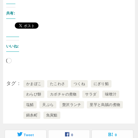
共有:
いいね:
読
み
込
タグ
かまぼこ
たこわさ
つくね
にぎり鮨
み
わらび餅
カボチャの煮物
サラダ
味噌汁
中…
塩鯖
天ぷら
贅沢ランチ
里芋と烏賊の煮物
錦糸町
魚寅鮨
Tweet
0
0