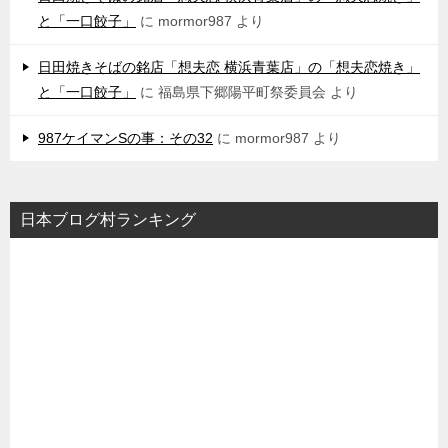
と「一口餃子」
に
mormor987
より
日田焼きそばの銘店「想夫恋 横浜青葉店」の「想夫恋焼き」
と「一口餃子」
に
福島県下郷陽平町祭委員会
より
987ケイマンSの事：その32
に
mormor987
より
日本ブログ村ランキング