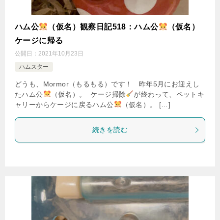
ハム公
（仮名）観察日記518：ハム公
（仮名）
ケージに帰る
公開日：
2021年10月23日
ハムスター
どうも、Mormor（もるもる）です！ 昨年5月にお迎えし
たハム公
（仮名）。 ケージ掃除
が終わって、ペットキ
ャリーからケージに戻るハム公
（仮名）。 […]
続きを読む