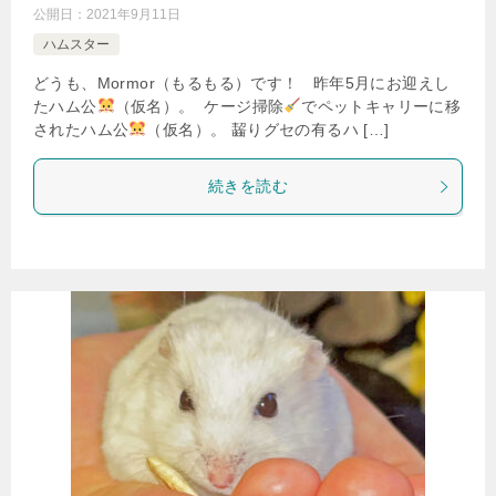
公開日：
2021年9月11日
ハムスター
どうも、Mormor（もるもる）です！ 昨年5月にお迎えし
たハム公
（仮名）。 ケージ掃除
でペットキャリーに移
されたハム公
（仮名）。 齧りグセの有るハ […]
続きを読む