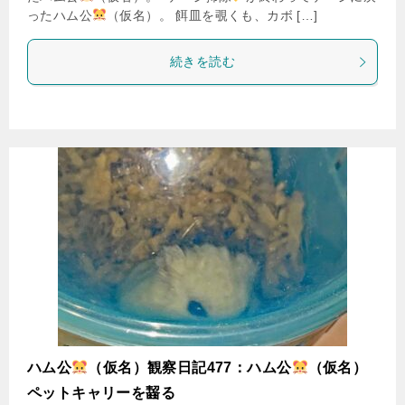
ったハム公
（仮名）。 餌皿を覗くも、カボ […]
続きを読む
ハム公
（仮名）観察日記477：ハム公
（仮名）
ペットキャリーを齧る