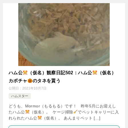
ハム公
（仮名）観察日記502：ハム公
（仮名）
カボチャ
のタネを貰う
公開日：
2021年10月7日
ハムスター
どうも、Mormor（もるもる）です！ 昨年5月にお迎えし
たハム公
（仮名）。 ケージ掃除
でペットキャリーに入
れられたハム公
（仮名）。 あんまりペット […]