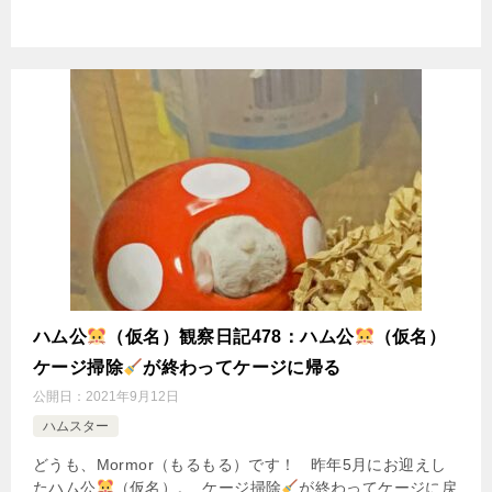
ハム公
（仮名）観察日記478：ハム公
（仮名）
ケージ掃除
が終わってケージに帰る
公開日：
2021年9月12日
ハムスター
どうも、Mormor（もるもる）です！ 昨年5月にお迎えし
たハム公
（仮名）。 ケージ掃除
が終わってケージに戻