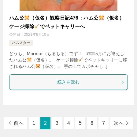
ハム公
（仮名）観察日記476：ハム公
（仮名）
ケージ掃除
でペットキャリーへ
公開日：
2021年9月10日
ハムスター
どうも、Mormor（もるもる）です！ 昨年5月にお迎えし
たハム公
（仮名）。 ケージ掃除
でペットキャリーに移
されるハム公
（仮名）。 手の上でカボチャ […]
続きを読む
前へ
1
2
3
4
5
6
7
次へ