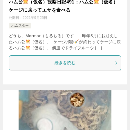
ハム公
（仮名）観察日記491：ハム公
（仮名）
ケージに戻ってエサを食べる
公開日：
2021年9月25日
ハムスター
どうも、Mormor（もるもる）です！ 昨年5月にお迎えし
たハム公
（仮名）。 ケージ掃除
が終わってケージに戻
るハム公
（仮名）。 餌皿でドライフルーツ […]
続きを読む