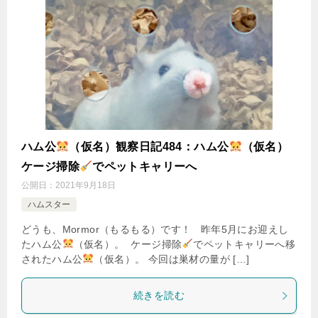
ハム公
（仮名）観察日記484：ハム公
（仮名）
ケージ掃除
でペットキャリーへ
公開日：
2021年9月18日
ハムスター
どうも、Mormor（もるもる）です！ 昨年5月にお迎えし
たハム公
（仮名）。 ケージ掃除
でペットキャリーへ移
されたハム公
（仮名）。 今回は巣材の量が […]
続きを読む