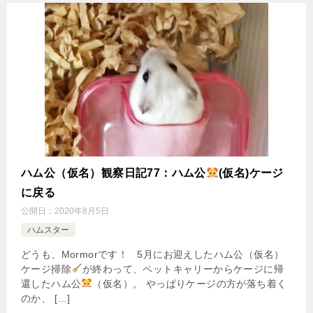
ハム公（仮名）観察日記77：ハム公
(仮名)ケージ
に戻る
公開日：
2020年8月5日
ハムスター
どうも、Mormorです！ 5月にお迎えしたハム公（仮名）
ケージ掃除
が終わって、ペットキャリーからケージに帰
還したハム公
（仮名）。 やっぱりケージの方が落ち着く
のか、 […]