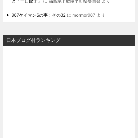
と「一口餃子」
に
福島県下郷陽平町祭委員会
より
987ケイマンSの事：その32
に
mormor987
より
日本ブログ村ランキング