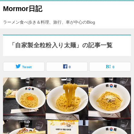
Mormor日記
ラーメン食べ歩き＆料理、旅行、車が中心のBlog
「自家製全粒粉入り太麺」の記事一覧
Tweet
0
0