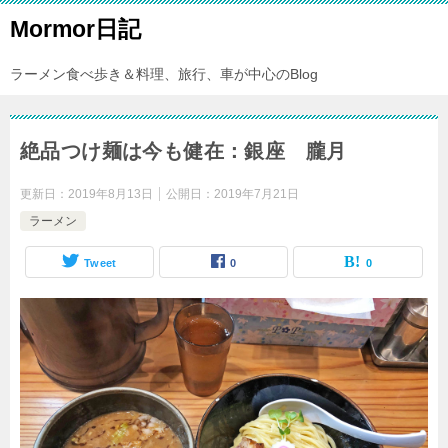
Mormor日記
ラーメン食べ歩き＆料理、旅行、車が中心のBlog
絶品つけ麺は今も健在：銀座 朧月
更新日：
2019年8月13日
公開日：
2019年7月21日
ラーメン
Tweet
0
0