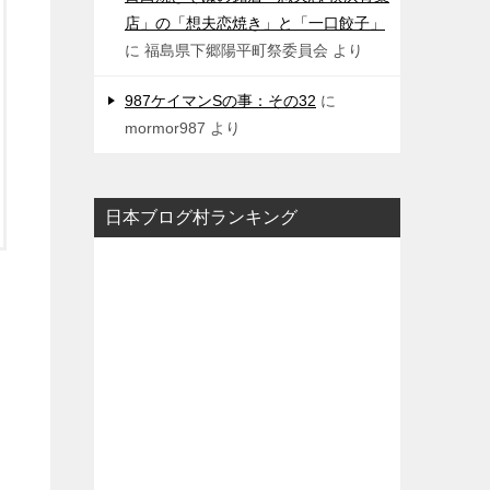
店」の「想夫恋焼き」と「一口餃子」
に
福島県下郷陽平町祭委員会
より
987ケイマンSの事：その32
に
mormor987
より
日本ブログ村ランキング