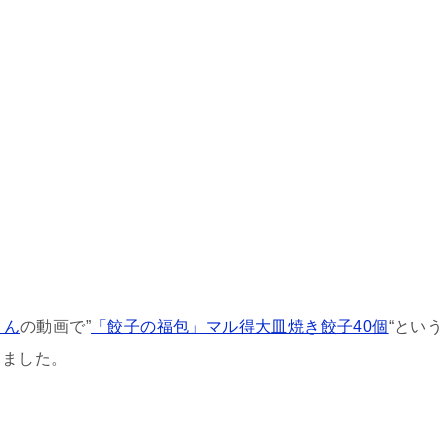
さん
の動画で”
「餃子の福包」マル得大皿焼き餃子40個
“という
りました。