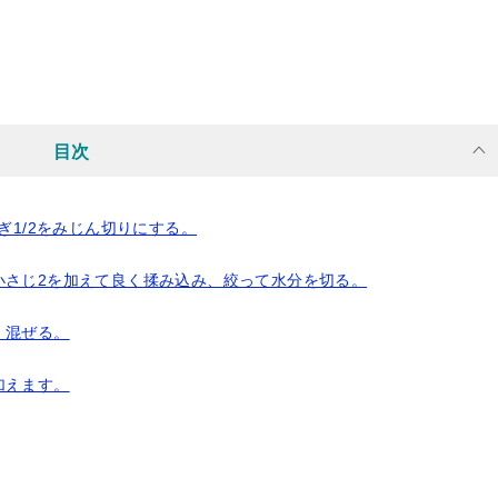
目次
ぎ1/2をみじん切りにする。
小さじ2を加えて良く揉み込み、絞って水分を切る。
く混ぜる。
加えます。