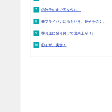
⑦餃子の皮で⑥を包む。
⑧フライパンに油をひき、餃子を焼く。
⑨お皿に盛り付けて出来上がり♪
⑩イザ、実食！