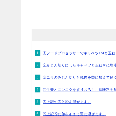
①フードプロセッサーでキャベツ1/4と玉ね
②みじん切りにしたキャベツと玉ねぎに塩
③ニラのみじん切りと挽肉を②に加えて良
④生姜とニンニクをすりおろし、調味料を
⑤上記の③と④を混ぜます。
⑥上記⑤に卵を加えて更に混ぜます。