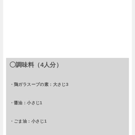
◯調味料（4人分）
・鶏ガラスープの素：大さじ3
・醤油：小さじ1
・ごま油：小さじ1