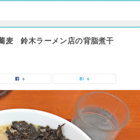
蕎麦 鈴木ラーメン店の背脂煮干
0
0