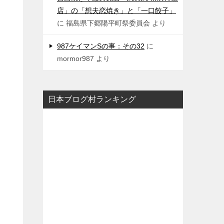
店」の「想夫恋焼き」と「一口餃子」
に
福島県下郷陽平町祭委員会
より
987ケイマンSの事：その32
に
mormor987
より
日本ブログ村ランキング