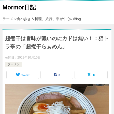
Mormor日記
ラーメン食べ歩き＆料理、旅行、車が中心のBlog
超煮干は旨味が濃いのにカドは無い！：猫ト
ラ亭の「超煮干らぁめん」
公開日：
2019年10月10日
ラーメン
Tweet
0
0