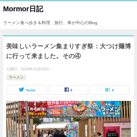
Mormor日記
ラーメン食べ歩き＆料理、旅行、車が中心のBlog
美味しいラーメン集まりすぎ祭：大つけ麺博
に行って来ました。その④
公開日：
2019年10月20日
ラーメン
Tweet
0
0