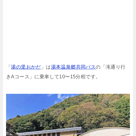
「
湯の里おかだ
」は
湯本温泉郷共同バス
の「滝通り行
きAコース」に乗車して10〜15分程です。