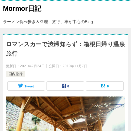
Mormor日記
ラーメン食べ歩き＆料理、旅行、車が中心のBlog
ロマンスカーで渋滞知らず：箱根日帰り温泉
旅行
更新日：
2021年2月24日
公開日：
2019年11月7日
国内旅行
Tweet
0
0