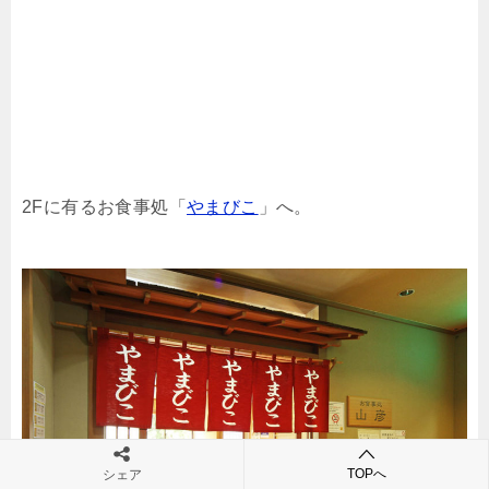
2Fに有るお食事処「
やまびこ
」へ。
TOPへ
シェア