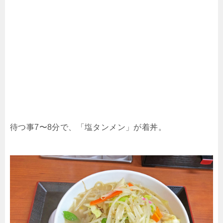
待つ事7〜8分で、「塩タンメン」が着丼。