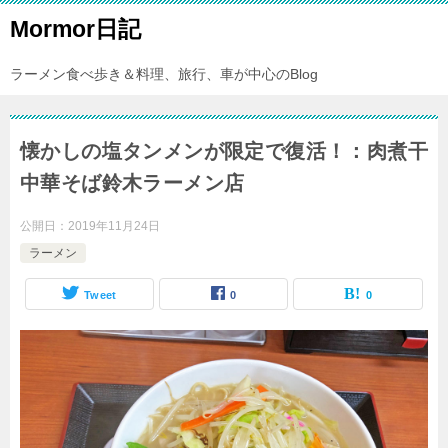
Mormor日記
ラーメン食べ歩き＆料理、旅行、車が中心のBlog
懐かしの塩タンメンが限定で復活！：肉煮干
中華そば鈴木ラーメン店
公開日：
2019年11月24日
ラーメン
Tweet
0
0