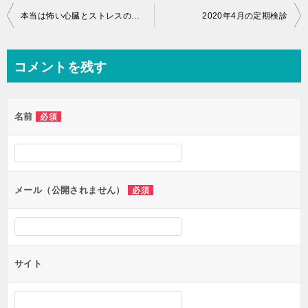
投
本当は怖い心臓とストレスの関係：拡張型心筋症の話⑨
2020年4月の定期検診
稿
ナ
コメントを残す
ビ
ゲ
名前
必須
ー
シ
ョ
ン
メール（公開されません）
必須
サイト