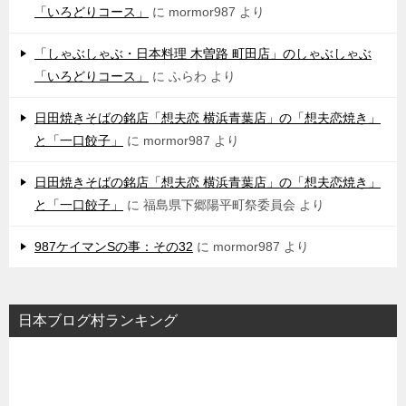
「いろどりコース」
に
mormor987
より
「しゃぶしゃぶ・日本料理 木曽路 町田店」のしゃぶしゃぶ
「いろどりコース」
に
ふらわ
より
日田焼きそばの銘店「想夫恋 横浜青葉店」の「想夫恋焼き」
と「一口餃子」
に
mormor987
より
日田焼きそばの銘店「想夫恋 横浜青葉店」の「想夫恋焼き」
と「一口餃子」
に
福島県下郷陽平町祭委員会
より
987ケイマンSの事：その32
に
mormor987
より
日本ブログ村ランキング