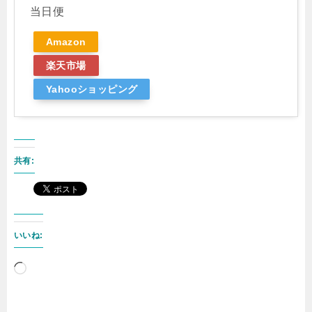
当日便
Amazon
楽天市場
Yahooショッピング
共有:
いいね:
読
み
込