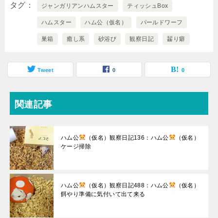
タグ
ジャンガリアンハムスター
ティッシュBox
み
ハムスター
ハム公（仮名）
パールドワーフ
中…
巣箱
癒し系
砂浴び
観察日記
齧り癖
Tweet
0
0
関連記事
ハム公
（仮名）観察日記136：ハム公
（仮名）
ケージ掃除
ハム公
（仮名）観察日記488：ハム公
（仮名）
餌やり準備に気付いて出て来る