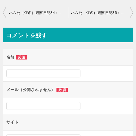
投
ハム公（仮名）観察日記34：ドライフルーツを食べたよ！
ハム公（仮名）観察日記36：ダメだこりゃ・・・
稿
ナ
コメントを残す
ビ
ゲ
名前
必須
ー
シ
ョ
ン
メール（公開されません）
必須
サイト