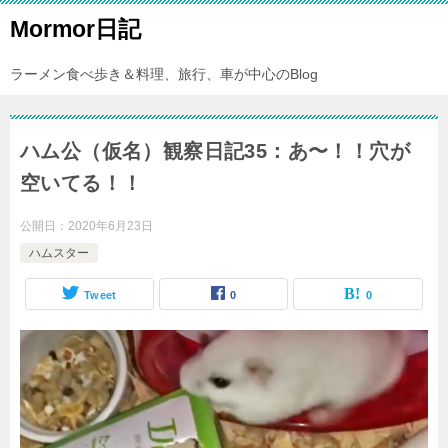
Mormor日記
ラーメン食べ歩き＆料理、旅行、車が中心のBlog
ハム公（仮名）観察日記35：あ〜！！穴が
空いてる！！
公開日：
2020年6月23日
ハムスター
Tweet
0
0