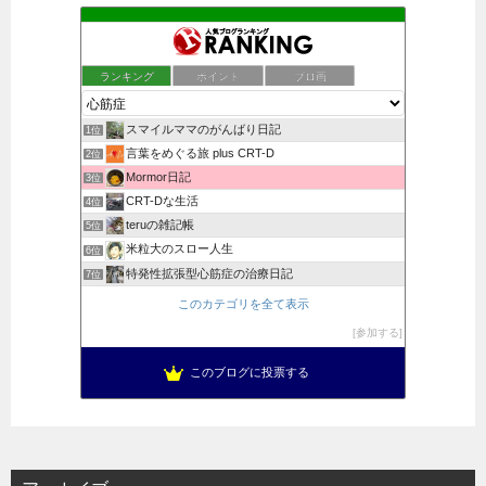
ランキング
ポイント
ブロ画
スマイルママのがんばり日記
1位
言葉をめぐる旅 plus CRT-D
2位
Mormor日記
3位
CRT-Dな生活
4位
teruの雑記帳
5位
米粒大のスロー人生
6位
特発性拡張型心筋症の治療日記
7位
このカテゴリを全て表示
参加する
このブログに投票する