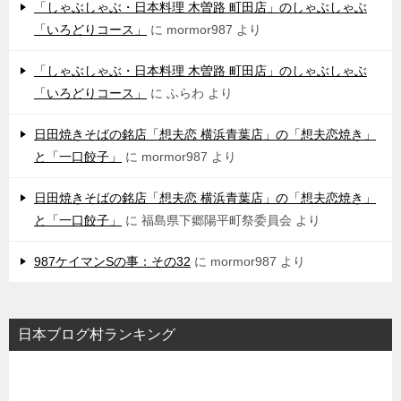
「しゃぶしゃぶ・日本料理 木曽路 町田店」のしゃぶしゃぶ
「いろどりコース」
に
mormor987
より
「しゃぶしゃぶ・日本料理 木曽路 町田店」のしゃぶしゃぶ
「いろどりコース」
に
ふらわ
より
日田焼きそばの銘店「想夫恋 横浜青葉店」の「想夫恋焼き」
と「一口餃子」
に
mormor987
より
日田焼きそばの銘店「想夫恋 横浜青葉店」の「想夫恋焼き」
と「一口餃子」
に
福島県下郷陽平町祭委員会
より
987ケイマンSの事：その32
に
mormor987
より
日本ブログ村ランキング