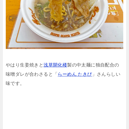
やはり生姜焼きと
浅草開化楼
製の中太麺に独自配合の
味噌ダレが合わさると「
らーめん たきび
」さんらしい
味です。