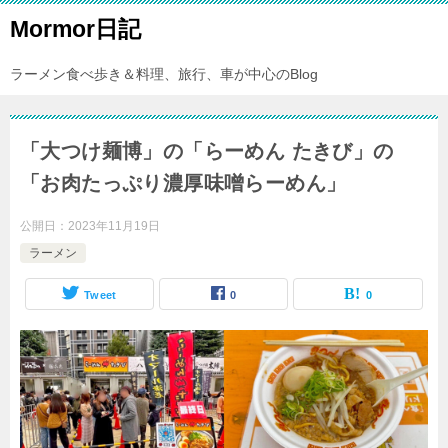
Mormor日記
ラーメン食べ歩き＆料理、旅行、車が中心のBlog
「大つけ麺博」の「らーめん たきび」の
「お肉たっぷり濃厚味噌らーめん」
公開日：
2023年11月19日
ラーメン
Tweet
0
0