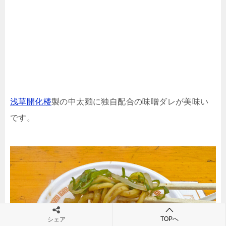
浅草開化楼
製の中太麺に独自配合の味噌ダレが美味い
です。
TOPへ
シェア