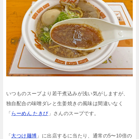
いつものスープより若干煮込みが浅い気がしますが、
独自配合の味噌ダレと生姜焼きの風味は間違いなく
「
らーめん たきび
」さんのスープです。
「
大つけ麺博
」に出店するに当たり、通常の5〜10倍の