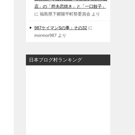
店」の「想夫恋焼き」と「一口餃子」
に
福島県下郷陽平町祭委員会
より
987ケイマンSの事：その32
に
mormor987
より
日本ブログ村ランキング