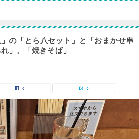
八」の「とら八セット」と「おまかせ串
みれ」、「焼きそば」
0
0