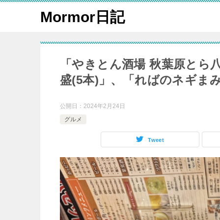
Mormor日記
「やきとん酒場 秋葉原とら
盛(5本)」、「ればのネギま
公開日：
2024年2月24日
グルメ
Tweet