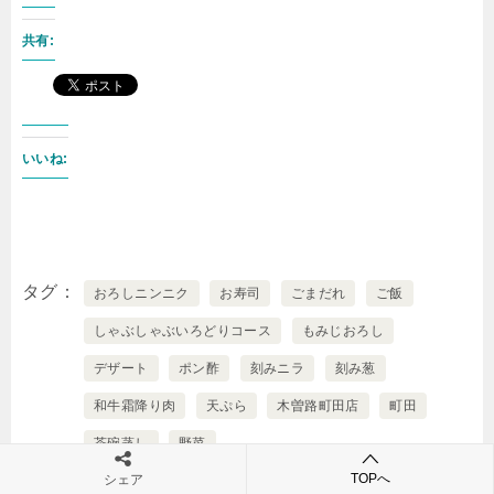
共有:
いいね:
タグ
おろしニンニク
お寿司
ごまだれ
ご飯
しゃぶしゃぶいろどりコース
もみじおろし
デザート
ポン酢
刻みニラ
刻み葱
和牛霜降り肉
天ぷら
木曽路町田店
町田
茶碗蒸し
野菜
TOPへ
シェア