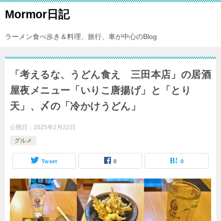
Mormor日記
ラーメン食べ歩き＆料理、旅行、車が中心のBlog
「考えるな、うどん食え 三田本店」の居酒
屋夜メニュー「いりこ唐揚げ」と「とり
天」、〆の「冷かけうどん」
公開日：
2025年2月22日
グルメ
Tweet
0
0