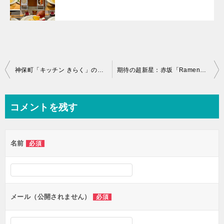
投
神保町「キッチン きらく」の「せりかしわ中華そば」と「黄色い半カレー」
期待の超新星：赤坂「Ramen翡翠」の「特製醤油ラーメン」と「選べる木桶醤油卵かけご飯」
稿
ナ
コメントを残す
ビ
ゲ
名前
必須
ー
シ
ョ
ン
メール（公開されません）
必須