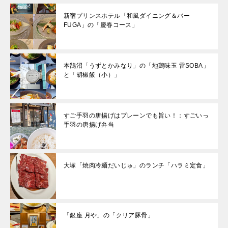
新宿プリンスホテル「和風ダイニング＆バー
FUGA」の「慶春コース」
本鵠沼「うずとかみなり」の「地鶏味玉 雷SOBA」
と「胡椒飯（小）」
すご手羽の唐揚げはプレーンでも旨い！：すごいっ
手羽の唐揚げ弁当
大塚「焼肉冷麺だいじゅ」のランチ「ハラミ定食」
「銀座 月や」の「クリア豚骨」