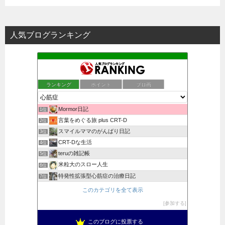
人気ブログランキング
ランキング
ポイント
ブロ画
Mormor日記
1位
言葉をめぐる旅 plus CRT-D
2位
スマイルママのがんばり日記
3位
CRT-Dな生活
4位
teruの雑記帳
5位
米粒大のスロー人生
6位
特発性拡張型心筋症の治療日記
7位
このカテゴリを全て表示
参加する
このブログに投票する