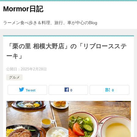
Mormor日記
ラーメン食べ歩き＆料理、旅行、車が中心のBlog
「栗の里 相模大野店」の「リブロースステ
ーキ」
公開日：
2025年2月28日
グルメ
Tweet
0
0