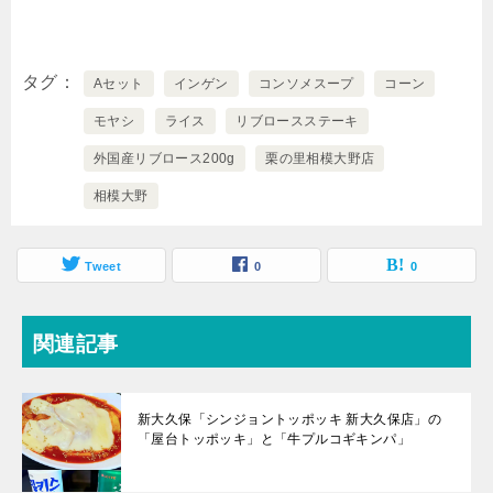
タグ
Aセット
インゲン
コンソメスープ
コーン
モヤシ
ライス
リブロースステーキ
外国産リブロース200g
栗の里相模大野店
相模大野
Tweet
0
0
関連記事
新大久保「シンジョントッポッキ 新大久保店」の
「屋台トッポッキ」と「牛プルコギキンパ」