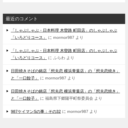
最近のコメント
「しゃぶしゃぶ・日本料理 木曽路 町田店」のしゃぶしゃぶ
「いろどりコース」
に
mormor987
より
「しゃぶしゃぶ・日本料理 木曽路 町田店」のしゃぶしゃぶ
「いろどりコース」
に
ふらわ
より
日田焼きそばの銘店「想夫恋 横浜青葉店」の「想夫恋焼き」
と「一口餃子」
に
mormor987
より
日田焼きそばの銘店「想夫恋 横浜青葉店」の「想夫恋焼き」
と「一口餃子」
に
福島県下郷陽平町祭委員会
より
987ケイマンSの事：その32
に
mormor987
より