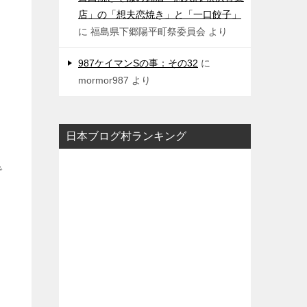
店」の「想夫恋焼き」と「一口餃子」
に
福島県下郷陽平町祭委員会
より
987ケイマンSの事：その32
に
mormor987
より
日本ブログ村ランキング
で