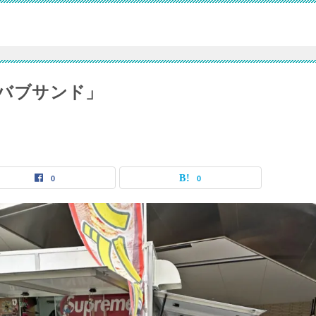
の「ケバブサンド」
0
0