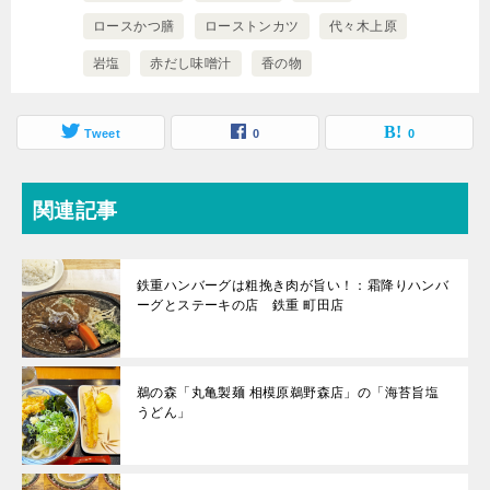
中…
ロースかつ膳
ローストンカツ
代々木上原
岩塩
赤だし味噌汁
香の物
Tweet
0
0
関連記事
鉄重ハンバーグは粗挽き肉が旨い！：霜降りハンバ
ーグとステーキの店 鉄重 町田店
鵜の森「丸亀製麺 相模原鵜野森店」の「海苔旨塩
うどん」