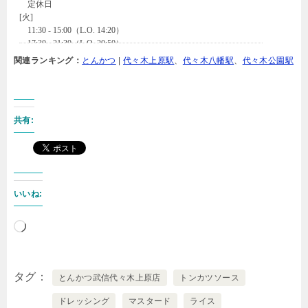
関連ランキング：
とんかつ
|
代々木上原駅
、
代々木八幡駅
、
代々木公園駅
共有:
いいね:
読
み
込
タグ
とんかつ武信代々木上原店
トンカツソース
み
ドレッシング
マスタード
ライス