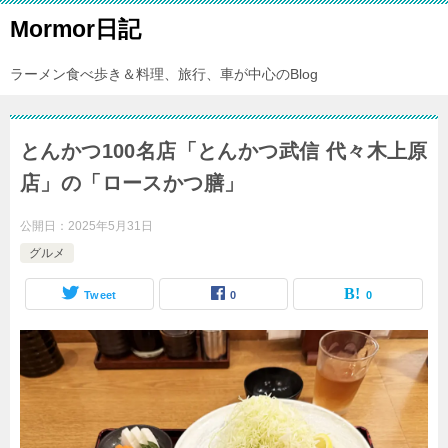
Mormor日記
ラーメン食べ歩き＆料理、旅行、車が中心のBlog
とんかつ100名店「とんかつ武信 代々木上原
店」の「ロースかつ膳」
公開日：
2025年5月31日
グルメ
Tweet
0
0