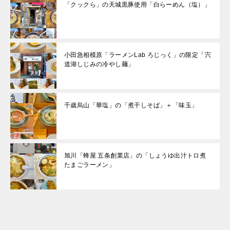
「クックら」の天城黒豚使用「白らーめん（塩）」
小田急相模原「ラーメンLab ろじっく」の限定「宍
道湖しじみの冷やし麺」
千歳烏山「華塩」の「煮干しそば」＋「味玉」
旭川「蜂屋 五条創業店」の「しょうゆ出汁トロ煮
たまごラーメン」