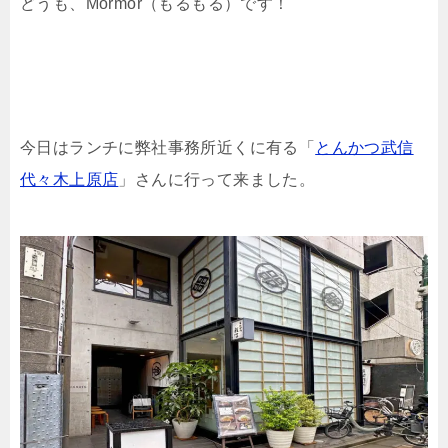
どうも、Mormor（もるもる）です！
今日はランチに弊社事務所近くに有る「
とんかつ武信
代々木上原店
」さんに行って来ました。