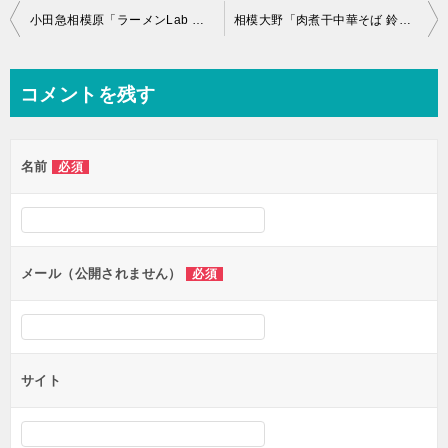
投
小田急相模原「ラーメンLab ろじっく」の「特製醤油ラーメン」
相模大野「肉煮干中華そば 鈴木ラーメン店」の「背脂煮干」
稿
ナ
コメントを残す
ビ
ゲ
名前
必須
ー
シ
ョ
ン
メール（公開されません）
必須
サイト