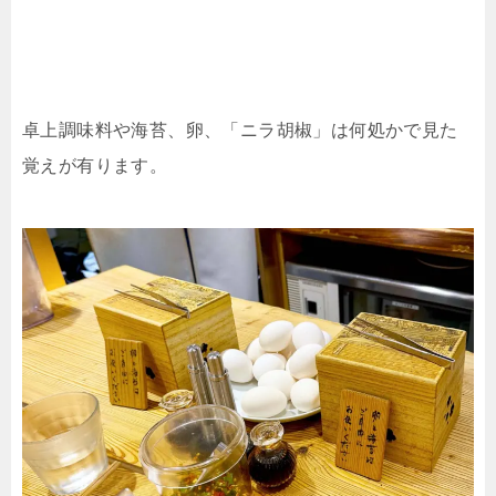
卓上調味料や海苔、卵、「ニラ胡椒」は何処かで見た
覚えが有ります。