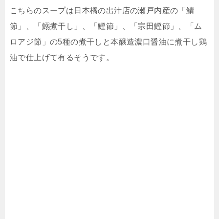
こちらのスープは日本橋の出汁店の瀬戸内産の「鯖
節」、「鰯煮干し」、「鰹節」、「宗田鰹節」、「ム
ロアジ節」の5種の煮干しと本醸造濃口醤油に煮干し鶏
油で仕上げて有るそうです。