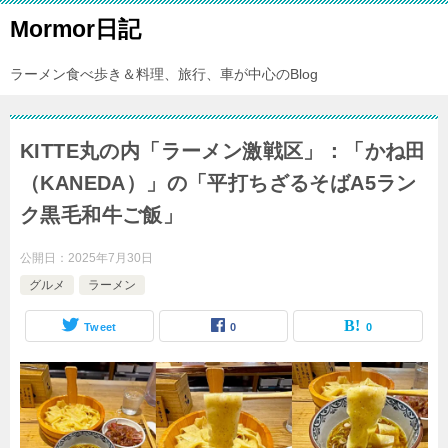
Mormor日記
ラーメン食べ歩き＆料理、旅行、車が中心のBlog
KITTE丸の内「ラーメン激戦区」：「かね田
（KANEDA）」の「平打ちざるそばA5ラン
ク黒毛和牛ご飯」
公開日：
2025年7月30日
グルメ
ラーメン
Tweet
0
0