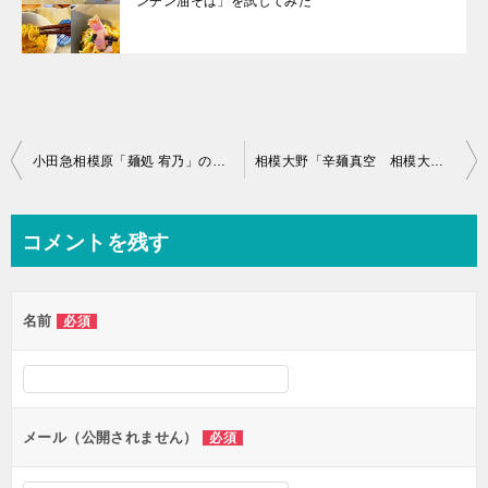
ンチン油そば」を試してみた
投
小田急相模原「麺処 宥乃」の「自家製燻製チャーシューまぜそば（スープ付き）」
相模大野「辛麺真空 相模大野店」の「真空流台湾辛麺【天狗】」
稿
ナ
コメントを残す
ビ
ゲ
名前
必須
ー
シ
ョ
ン
メール（公開されません）
必須