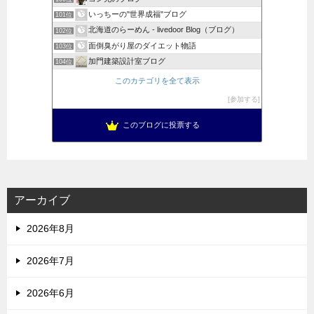
いっちーの"世界成福"ブログ
101位
北海道のらーめん - livedoor Blog（ブログ）
102位
面倒臭がり屋のダイエット物語
103位
加門建築設計室ブログ
104位
このカテゴリを全て表示
参加する
このブログに投票する
アーカイブ
2026年8月
2026年7月
2026年6月