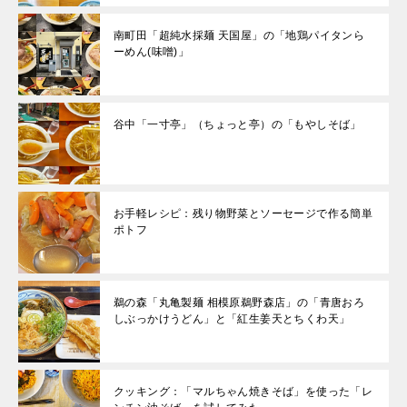
南町田「超純水採麺 天国屋」の「地鶏パイタンら
ーめん(味噌)」
谷中「一寸亭」（ちょっと亭）の「もやしそば」
お手軽レシピ：残り物野菜とソーセージで作る簡単
ポトフ
鵜の森「丸亀製麺 相模原鵜野森店」の「青唐おろ
しぶっかけうどん」と「紅生姜天とちくわ天」
クッキング：「マルちゃん焼きそば」を使った「レ