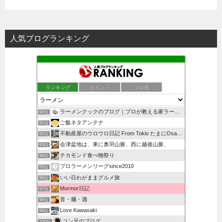
人気ブログランキング
ランキング
ポイント
ブロ画
ラーメンクックのブログ｜プロが教える家ラーメン本格レシピ
90位
ご飯ネタアンテナ
91位
不動産屋のウロウロ日記 From Tokio たまにOsa…
92位
会津盆地は、東に奥羽山脈、西に越後山脈、
93位
チカモンド食べ物祭り
94位
プロラーメンリーグsince2010
95位
いい日わがままグルメ旅
96位
Mormor日記
97位
音・麺・酒
98位
Love Kawasaki
99位
コン兄のブログ
100位