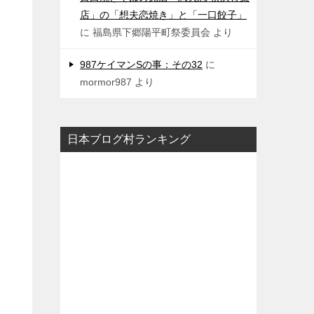
店」の「想夫恋焼き」と「一口餃子」
に
福島県下郷陽平町祭委員会
より
987ケイマンSの事：その32
に
mormor987
より
日本ブログ村ランキング