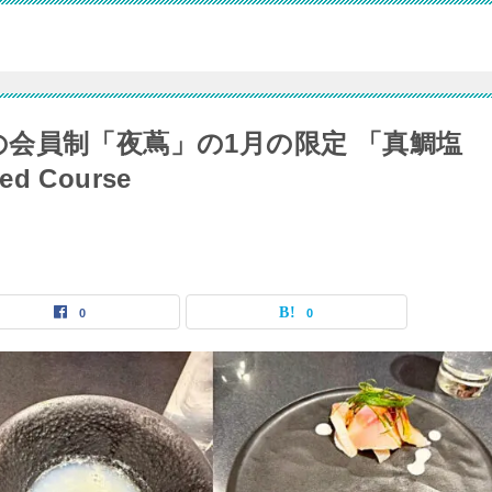
dles蔦の会員制「夜蔦」の1月の限定 「真鯛塩
d Course
0
0