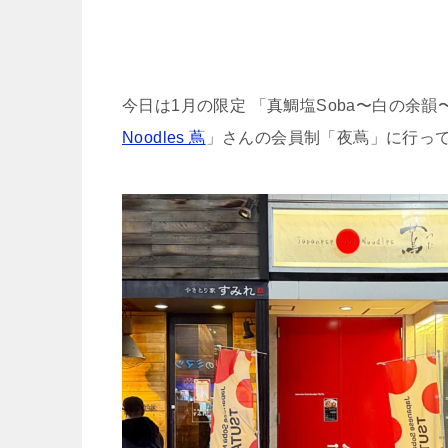
今日は1月の限定 「真鯛塩Soba〜白の余韻〜」 
Noodles 蔦
」さんの会員制「夜蔦」に行っ