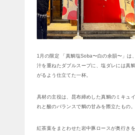
1月の限定 「真鯛塩Soba〜白の余韻〜」
汁を重ねたダブルスー
プに、
塩ダレには真
がるよう仕立てた一杯。
具材の主役は、昆布締めした真鯛のミキュ
れと酸のバランスで鯛の甘みを際立たもの
紅茶葉をまとわせた岩中豚ロースが奥行き