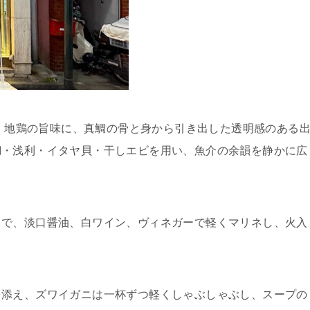
は、地鶏の旨味に、
真鯛の骨と身から引き出した透明感のある
鯛・浅利・イタヤ貝・干しエビを用い、
魚介の余韻を静かに広
イで、淡口醤油、白ワイン、ヴィネガーで軽くマリネし、
火入
。
を添え、
ズワイガニは一杯ずつ軽くしゃぶしゃぶし、
スープの