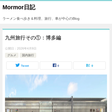
Mormor日記
ラーメン食べ歩き＆料理、旅行、車が中心のBlog
九州旅行その①：博多編
公開日：
2026年4月9日
グルメ
国内旅行
Tweet
0
0