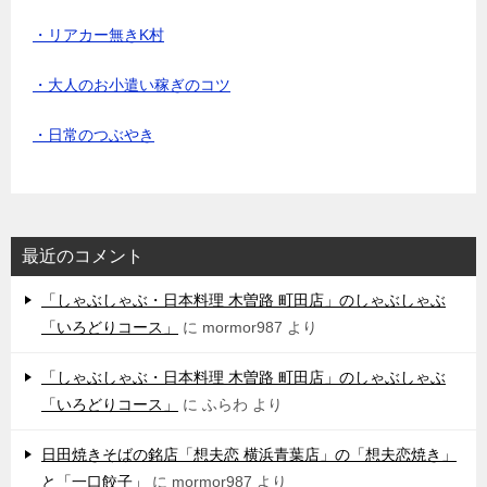
・リアカー無きK村
・大人のお小遣い稼ぎのコツ
・日常のつぶやき
最近のコメント
「しゃぶしゃぶ・日本料理 木曽路 町田店」のしゃぶしゃぶ
「いろどりコース」
に
mormor987
より
「しゃぶしゃぶ・日本料理 木曽路 町田店」のしゃぶしゃぶ
「いろどりコース」
に
ふらわ
より
日田焼きそばの銘店「想夫恋 横浜青葉店」の「想夫恋焼き」
と「一口餃子」
に
mormor987
より