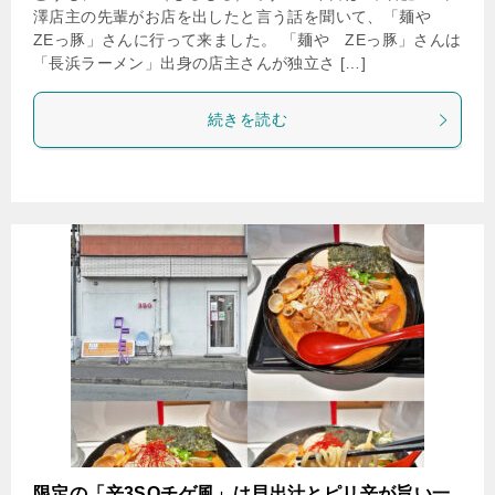
澤店主の先輩がお店を出したと言う話を聞いて、「麺や
ZEっ豚」さんに行って来ました。 「麺や ZEっ豚」さんは
「長浜ラーメン」出身の店主さんが独立さ […]
続きを読む
限定の「辛3SOチゲ風」は貝出汁とピリ辛が旨い一