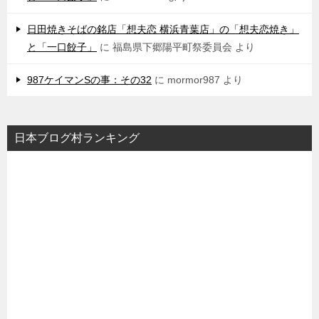
日田焼きそばの銘店「想夫恋 横浜青葉店」の「想夫恋焼き」
と「一口餃子」
に
福島県下郷陽平町祭委員会
より
987ケイマンSの事：その32
に
mormor987
より
日本ブログ村ランキング