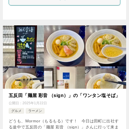
五反田「麺屋 彩音 （sign）」の「ワンタン塩そば」
公開日：
2025年1月22日
グルメ
ラーメン
どうも、Mormor（もるもる）です！ 今日は田町に出社す
る途中で五反田の「麺屋 彩音 （sign）」さんに行って来ま