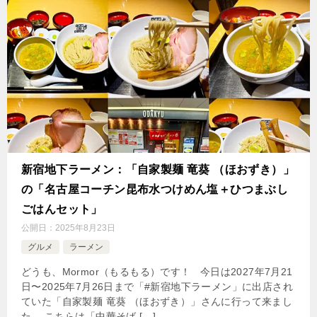
新宿地下ラーメン：「自家製麺 竜葵 （ほおずき）」
の「名古屋コーチン昆布水つけめん塩＋ひつまぶし
ごはんセット」
公開日：
2025年8月23日
グルメ
ラーメン
どうも、Mormor（もるもる）です！ 今日は2027年7月21
日〜2025年7月26日まで「#新宿地下ラーメン」に出店され
ていた「自家製麺 竜葵 （ほおずき）」さんに行って来まし
た。 こちらは「中華そば […]