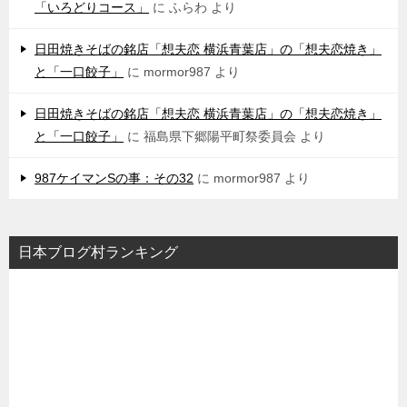
「いろどりコース」
に
ふらわ
より
日田焼きそばの銘店「想夫恋 横浜青葉店」の「想夫恋焼き」
と「一口餃子」
に
mormor987
より
日田焼きそばの銘店「想夫恋 横浜青葉店」の「想夫恋焼き」
と「一口餃子」
に
福島県下郷陽平町祭委員会
より
987ケイマンSの事：その32
に
mormor987
より
日本ブログ村ランキング