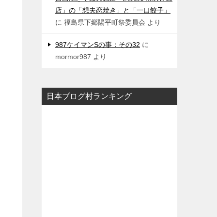
店」の「想夫恋焼き」と「一口餃子」
に
福島県下郷陽平町祭委員会
より
987ケイマンSの事：その32
に
mormor987
より
日本ブログ村ランキング