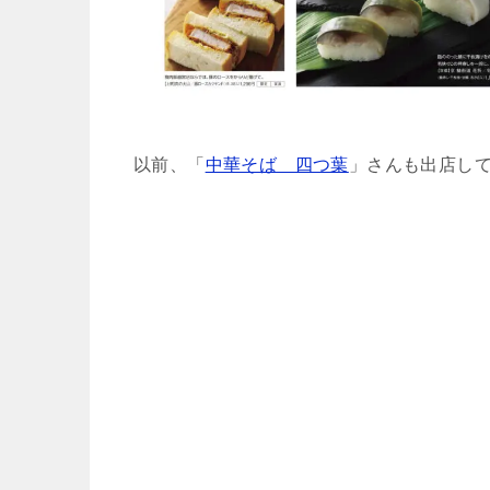
以前、「
中華そば 四つ葉
」さんも出店し