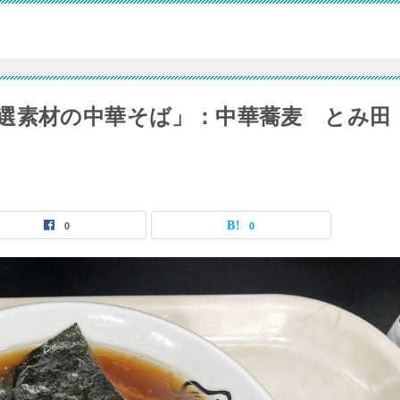
選素材の中華そば」：中華蕎麦 とみ田
0
0