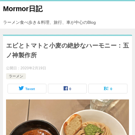
Mormor日記
ラーメン食べ歩き＆料理、旅行、車が中心のBlog
エビとトマトと小麦の絶妙なハーモニー：五
ノ神製作所
公開日：
2020年2月19日
ラーメン
Tweet
0
0