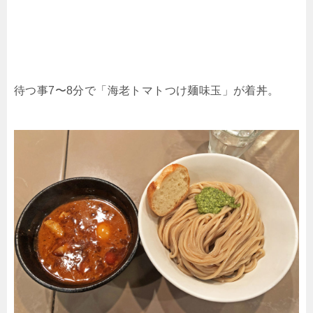
待つ事7〜8分で「海老トマトつけ麺味玉」が着丼。