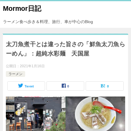
Mormor日記
ラーメン食べ歩き＆料理、旅行、車が中心のBlog
太刀魚煮干とは違った旨さの「鮮魚太刀魚ら
ーめん」：超純水彩麺 天国屋
公開日：
2021年1月16日
ラーメン
Tweet
0
0