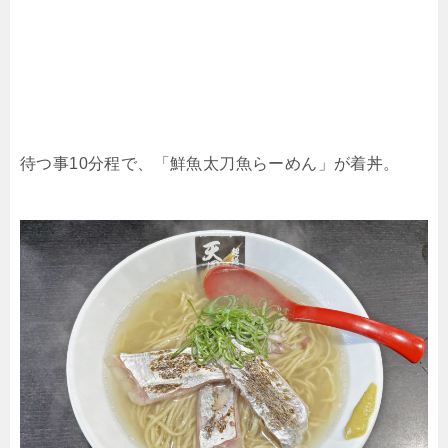
待つ事10分程で、「鮮魚太刀魚らーめん」が着丼。