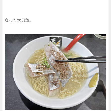
炙った太刀魚。