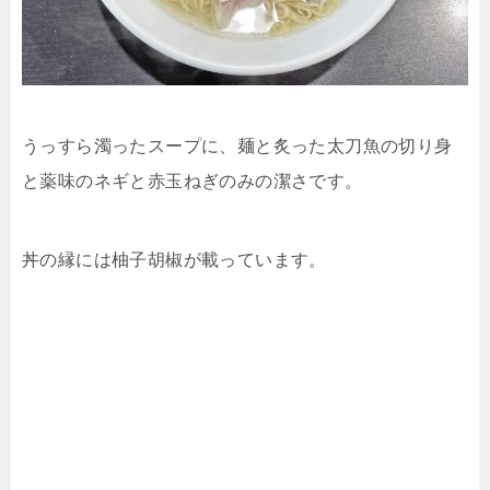
うっすら濁ったスープに、麺と炙った太刀魚の切り身
と薬味のネギと赤玉ねぎのみの潔さです。
丼の縁には柚子胡椒が載っています。