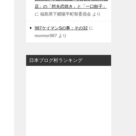
店」の「想夫恋焼き」と「一口餃子」
に
福島県下郷陽平町祭委員会
より
987ケイマンSの事：その32
に
mormor987
より
日本ブログ村ランキング