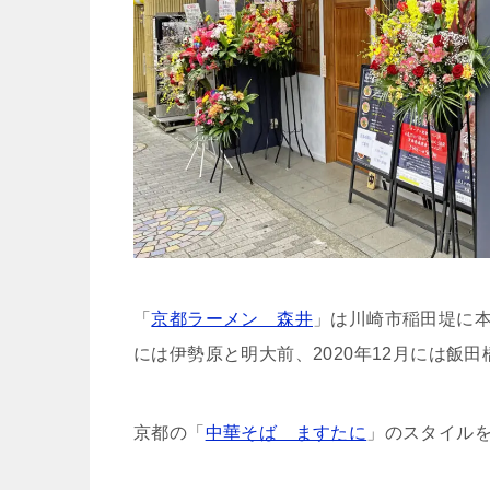
「
京都ラーメン 森井
」は川崎市稲田堤に本店
には伊勢原と明大前、2020年12月には飯
京都の「
中華そば ますたに
」のスタイル