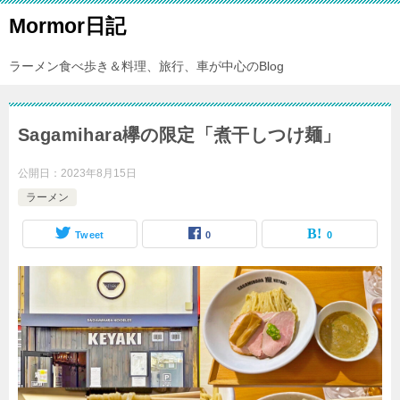
Mormor日記
ラーメン食べ歩き＆料理、旅行、車が中心のBlog
Sagamihara欅の限定「煮干しつけ麺」
公開日：
2023年8月15日
ラーメン
Tweet
0
0