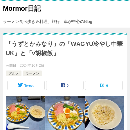
Mormor日記
ラーメン食べ歩き＆料理、旅行、車が中心のBlog
「うずとかみなり」の「WAGYU冷やし中華
UK」と「ν胡椒飯」
公開日：
2024年10月2日
グルメ
ラーメン
Tweet
0
0