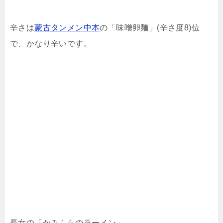
辛さは
蒙古タンメン中本
の「味噌卵麺」(辛さ度8)位
で、かなり辛いです。
長女の「かみふらのラーメン」。