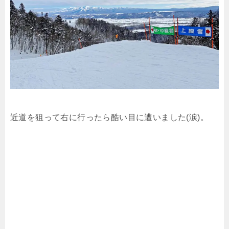
近道を狙って右に行ったら酷い目に遭いました(涙)。