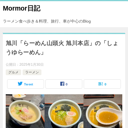
Mormor日記
ラーメン食べ歩き＆料理、旅行、車が中心のBlog
旭川「らーめん山頭火 旭川本店」の「しょ
うゆらーめん」
公開日：
2025年1月30日
グルメ
ラーメン
Tweet
0
0