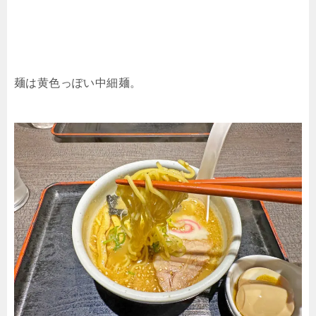
麺は黄色っぽい中細麺。