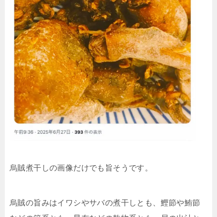
烏賊煮干しの画像だけでも旨そうです。
烏賊の旨みはイワシやサバの煮干しとも、鰹節や鮪節