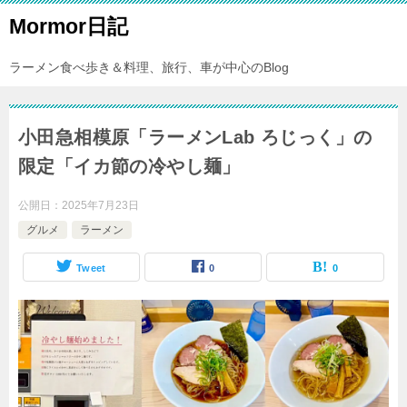
Mormor日記
ラーメン食べ歩き＆料理、旅行、車が中心のBlog
小田急相模原「ラーメンLab ろじっく」の
限定「イカ節の冷やし麺」
公開日：
2025年7月23日
グルメ
ラーメン
Tweet
0
0