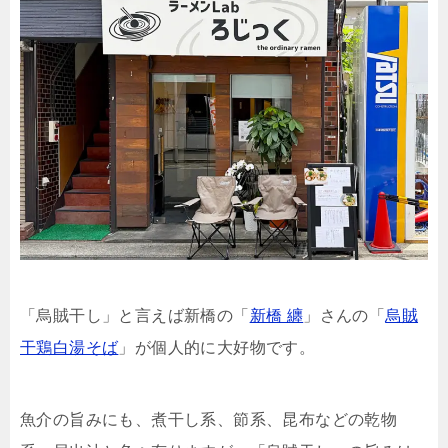
「烏賊干し」と言えば新橋の「
新橋 纏
」さんの「
烏賊
干鶏白湯そば
」が個人的に大好物です。
魚介の旨みにも、煮干し系、節系、昆布などの乾物