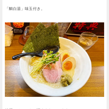
「鯛白湯」味玉付き。