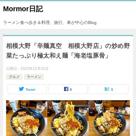
Mormor日記
ラーメン食べ歩き＆料理、旅行、車が中心のBlog
相模大野「辛麺真空 相模大野店」の炒め野
菜たっぷり極太和え麺「海老塩豚骨」
公開日：
2025年12月31日
グルメ
ラーメン
Tweet
0
0