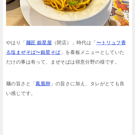
やはり「
麺匠 銀星屋
（閉店）」時代は「
〜
トリュフ香
る塩まぜそば〜銀星そば
」を看板メニューとしていた
だけの事は有って、まぜそばは得意分野の様です。
麺の旨さと「
鳳凰卵
」の旨さに加え、タレがとても良
い感じです。