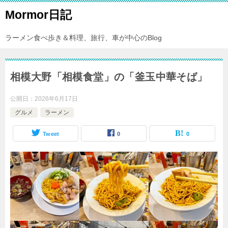
Mormor日記
ラーメン食べ歩き＆料理、旅行、車が中心のBlog
相模大野「相模食堂」の「釜玉中華そば」
公開日：
2026年6月17日
グルメ
ラーメン
Tweet
0
0