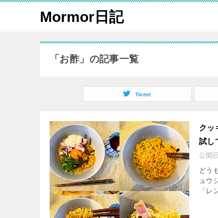
Mormor日記
「お酢」の記事一覧
Tweet
クッ
試し
公開
どうも
ュウ
「レ