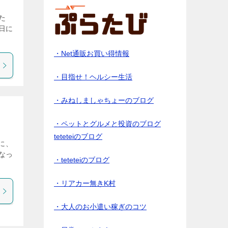
た
日に
・Net通販お買い得情報
・目指せ！ヘルシー生活
・みねしましゃちょーのブログ
・ペットとグルメと投資のブログ
teteteiのブログ
に、
なっ
・teteteiのブログ
・リアカー無きK村
・大人のお小遣い稼ぎのコツ