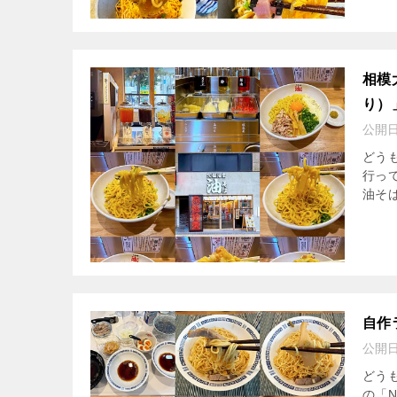
相模
り）
公開
どう
行っ
油そ
自作
公開
どう
の「