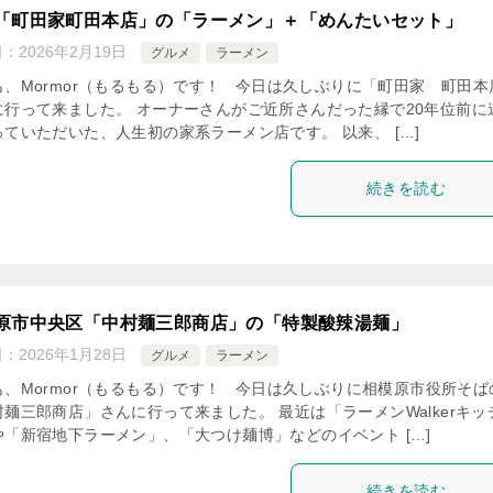
「町田家町田本店」の「ラーメン」＋「めんたいセット」
日：
2026年2月19日
グルメ
ラーメン
も、Mormor（もるもる）です！ 今日は久しぶりに「町田家 町田本
に行って来ました。 オーナーさんがご近所さんだった縁で20年位前に
っていただいた、人生初の家系ラーメン店です。 以来、 […]
続きを読む
原市中央区「中村麺三郎商店」の「特製酸辣湯麺」
日：
2026年1月28日
グルメ
ラーメン
も、Mormor（もるもる）です！ 今日は久しぶりに相模原市役所そば
村麺三郎商店」さんに行って来ました。 最近は「ラーメンWalkerキッ
や「新宿地下ラーメン」、「大つけ麺博」などのイベント […]
続きを読む