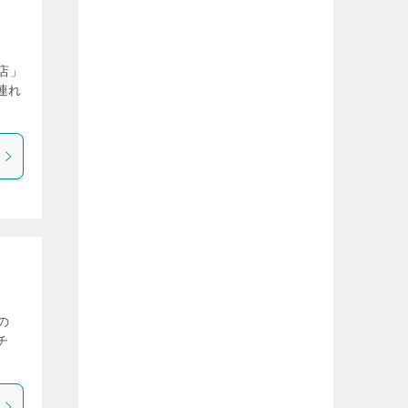
店」
連れ
の
チ