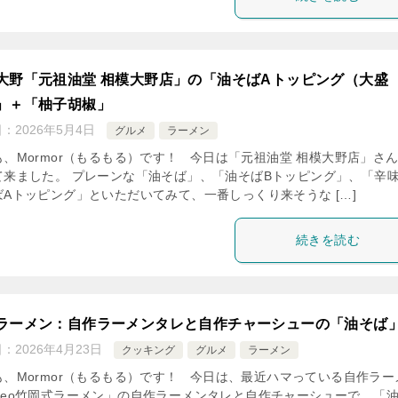
大野「元祖油堂 相模大野店」の「油そばAトッピング（大盛
」＋「柚子胡椒」
日：
2026年5月4日
グルメ
ラーメン
も、Mormor（もるもる）です！ 今日は「元祖油堂 相模大野店」さ
て来ました。 プレーンな「油そば」、「油そばBトッピング」、「辛
ばAトッピング」といただいてみて、一番しっくり来そうな […]
続きを読む
ラーメン：自作ラーメンタレと自作チャーシューの「油そば
日：
2026年4月23日
クッキング
グルメ
ラーメン
も、Mormor（もるもる）です！ 今日は、最近ハマっている自作ラー
Neo竹岡式ラーメン」の自作ラーメンタレと自作チャーシューで、「