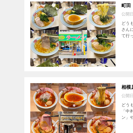
町田
公開
どう
さん
て行
相模
公開
どう
「中
ン」