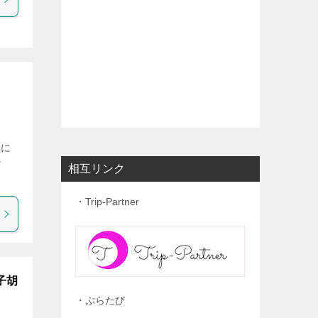
んに
ン
相互リンク
・Trip-Partner
子胡
・ぷらたび