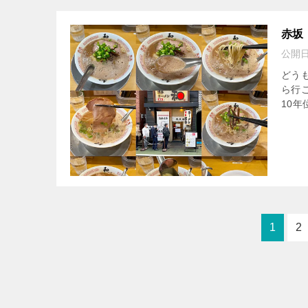
赤坂
公開
どう
ら行
10
1
2