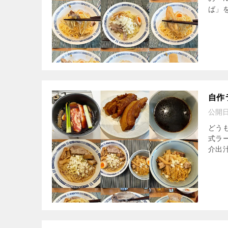
ば」
自作
公開
どう
式ラ
介出