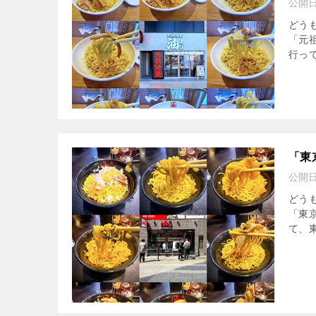
公開
どうも
「元
行っ
「東
公開
どう
「東
て、