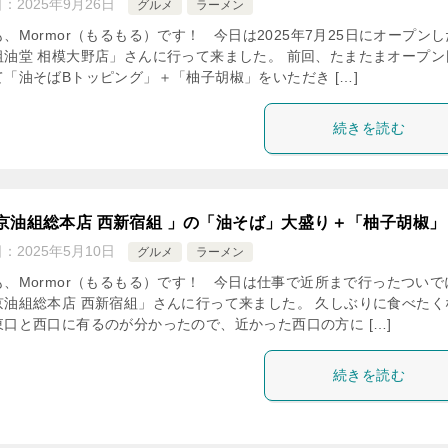
日：
2025年9月26日
グルメ
ラーメン
、Mormor（もるもる）です！ 今日は2025年7月25日にオープンし
祖油堂 相模大野店」さんに行って来ました。 前回、たまたまオープン
て「油そばBトッピング」＋「柚子胡椒」をいただき […]
続きを読む
京油組総本店 西新宿組 」の「油そば」大盛り＋「柚子胡椒」
日：
2025年5月10日
グルメ
ラーメン
も、Mormor（もるもる）です！ 今日は仕事で近所まで行ったついで
京油組総本店 西新宿組」さんに行って来ました。 久しぶりに食べたく
東口と西口に有るのが分かったので、近かった西口の方に […]
続きを読む