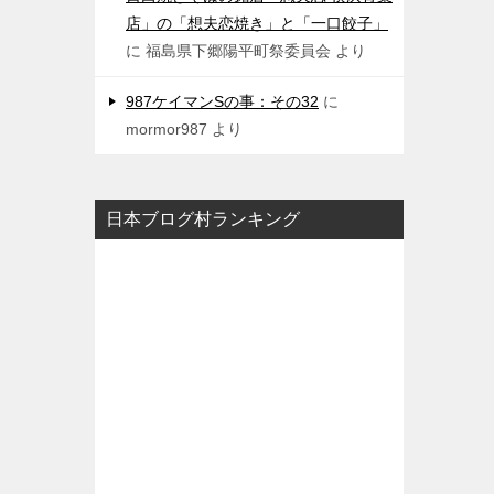
店」の「想夫恋焼き」と「一口餃子」
に
福島県下郷陽平町祭委員会
より
987ケイマンSの事：その32
に
mormor987
より
日本ブログ村ランキング