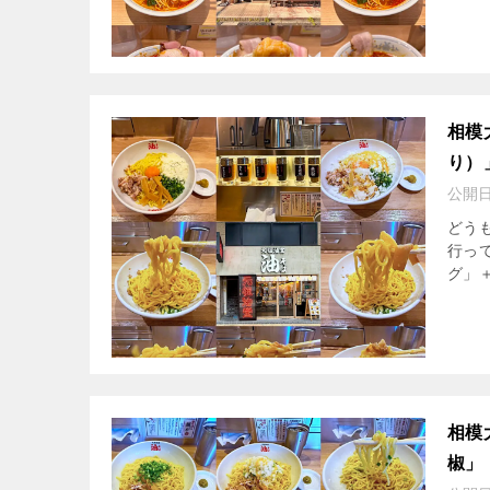
相模
り）
公開
どう
行っ
グ」
相模
椒」