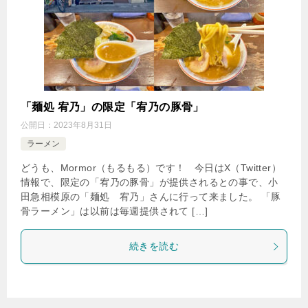
「麺処 宥乃」の限定「宥乃の豚骨」
公開日：
2023年8月31日
ラーメン
どうも、Mormor（もるもる）です！ 今日はX（Twitter）
情報で、限定の「宥乃の豚骨」が提供されるとの事で、小
田急相模原の「麺処 宥乃」さんに行って来ました。 「豚
骨ラーメン」は以前は毎週提供されて […]
続きを読む