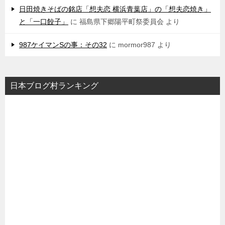
日田焼きそばの銘店「想夫恋 横浜青葉店」の「想夫恋焼き」
と「一口餃子」
に
福島県下郷陽平町祭委員会
より
987ケイマンSの事：その32
に
mormor987
より
日本ブログ村ランキング