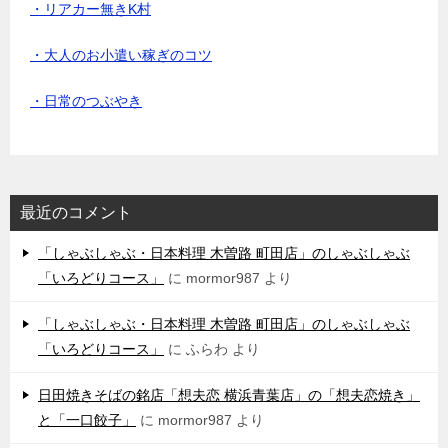
・リアカー無きK村
・大人のお小遣い稼ぎのコツ
・日常のつぶやき
最近のコメント
「しゃぶしゃぶ・日本料理 木曽路 町田店」のしゃぶしゃぶ
「いろどりコース」
に
mormor987
より
「しゃぶしゃぶ・日本料理 木曽路 町田店」のしゃぶしゃぶ
「いろどりコース」
に
ふらわ
より
日田焼きそばの銘店「想夫恋 横浜青葉店」の「想夫恋焼き」
と「一口餃子」
に
mormor987
より