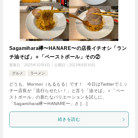
Sagamihara欅〜HANARE〜の店長イチオシ「ラン
チ油そば」＋「ペーストボール」その②
更新日：
2025年10月4日
公開日：
2023年6月10日
グルメ
ラーメン
どうも、Mormor（もるもる）です！ 今日はTwitterでミッ
チー店長が「流行らせたい！」と言う「油そば」＋「ペー
ストボール」の新たなバリエーションを試しに、
「Sagamihara欅〜HANARE〜」さ […]
続きを読む