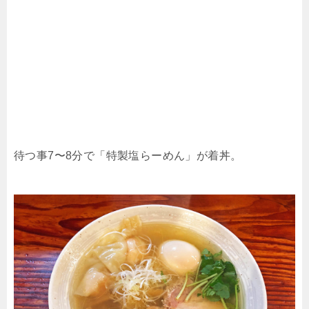
待つ事7〜8分で「特製塩らーめん」が着丼。