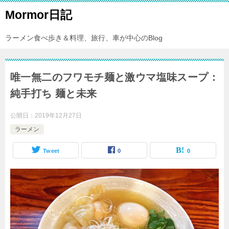
Mormor日記
ラーメン食べ歩き＆料理、旅行、車が中心のBlog
唯一無二のフワモチ麺と激ウマ塩味スープ：
純手打ち 麺と未来
公開日：
2019年12月27日
ラーメン
Tweet
0
0