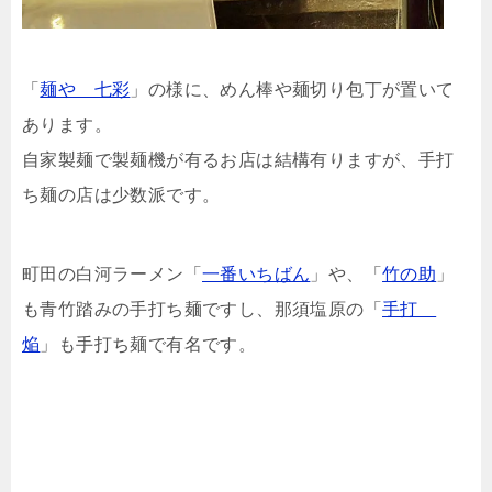
「
麺や 七彩
」の様に、めん棒や麺切り包丁が置いて
あります。
自家製麺で製麺機が有るお店は結構有りますが、手打
ち麺の店は少数派です。
町田の白河ラーメン「
一番いちばん
」や、「
竹の助
」
も青竹踏みの手打ち麺ですし、那須塩原の「
手打
焔
」も手打ち麺で有名です。