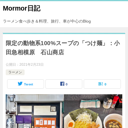
Mormor日記
ラーメン食べ歩き＆料理、旅行、車が中心のBlog
限定の動物系100%スープの「つけ麺」：小
田急相模原 石山商店
公開日：
2021年2月23日
ラーメン
Tweet
0
0