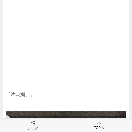
「片口鰯」。
TOPへ
シェア