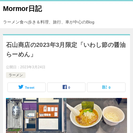
Mormor日記
ラーメン食べ歩き＆料理、旅行、車が中心のBlog
石山商店の2023年3月限定「いわし節の醤油
らーめん」
公開日：
2023年3月24日
ラーメン
Tweet
0
0