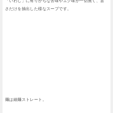
「いわし」に有りがちな苦味やエグ味が一切無く、旨
さだけを抽出した様なスープです。
麺は細麺ストレート。