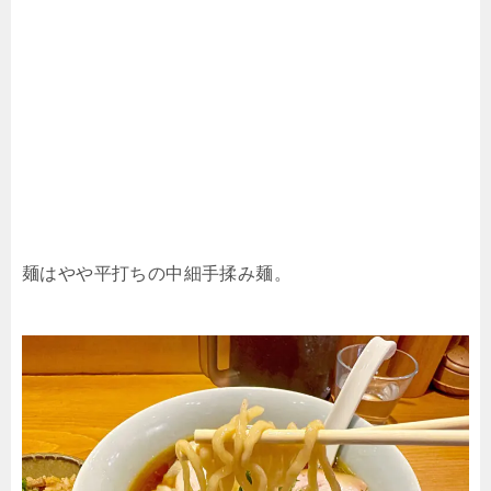
麺はやや平打ちの中細手揉み麺。